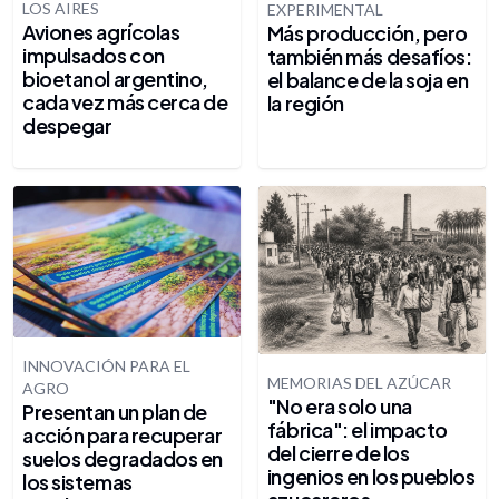
LOS AIRES
EXPERIMENTAL
Aviones agrícolas
Más producción, pero
impulsados con
también más desafíos:
bioetanol argentino,
el balance de la soja en
cada vez más cerca de
la región
despegar
INNOVACIÓN PARA EL
MEMORIAS DEL AZÚCAR
AGRO
"No era solo una
Presentan un plan de
fábrica": el impacto
acción para recuperar
del cierre de los
suelos degradados en
ingenios en los pueblos
los sistemas