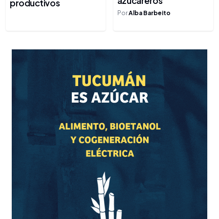
azucareros
productivos
Por
Alba Barbeito