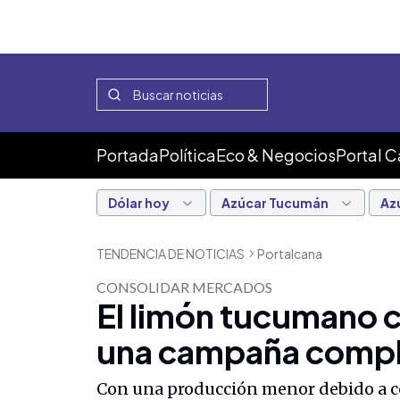
Portada
Política
Eco & Negocios
Portal 
Dólar hoy
Azúcar Tucumán
Az
TENDENCIA DE NOTICIAS
Portalcana
CONSOLIDAR MERCADOS
El limón tucumano c
una campaña compl
Con una producción menor debido a con