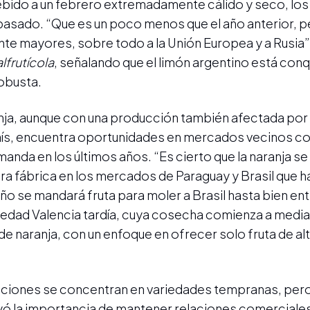
debido a un febrero extremadamente cálido y seco, los 
 pasado. “Que es un poco menos que el año anterior, p
e mayores, sobre todo a la Unión Europea y a Rusia”
lfrutícola
, señalando que el limón argentino está con
obusta.
ranja, aunque con una producción también afectada por 
 país, encuentra oportunidades en mercados vecinos 
anda en los últimos años. “Es cierto que la naranja se
a fábrica en los mercados de Paraguay y Brasil que h
o se mandará fruta para moler a Brasil hasta bien ent
riedad Valencia tardía, cuya cosecha comienza a mediad
e naranja, con un enfoque en ofrecer solo fruta de alt
taciones se concentran en variedades tempranas, per
ayó la importancia de mantener relaciones comerciales