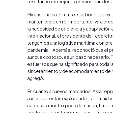
resultando en mejores precios para los
Mirando hacia el futuro, Carbonell se mu
manteniendo un rol importante, va a crec
la necesidad de eficiencia y adaptación
internacional, el presidente de Federcit
tengamos una logística marítima con pr
pandemia”. Además, reconoció que el 
aunque costoso, es un paso necesario.
esfuerzos que ha significado para toda l
sinceramiento y de acomodamiento de no
agregó.
En cuanto a nuevos mercados, Asia repres
aunque se están explorando oportunidade
campaña mostró poca demanda, ha comen
por lo que se está normalizando la expor