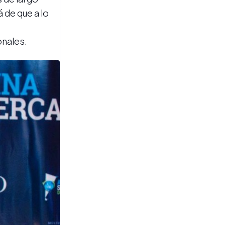
 de que a lo
s
onales.
MEMORIAS DEL AZÚCAR
A 60 años del cierre de los
ingenios, un testigo directo
revive el episodio que
marcó a Tucumán
DATOS OFICIALES
Las exportaciones a Europa
registran un fuerte
crecimiento en el primer
semestre de 2026