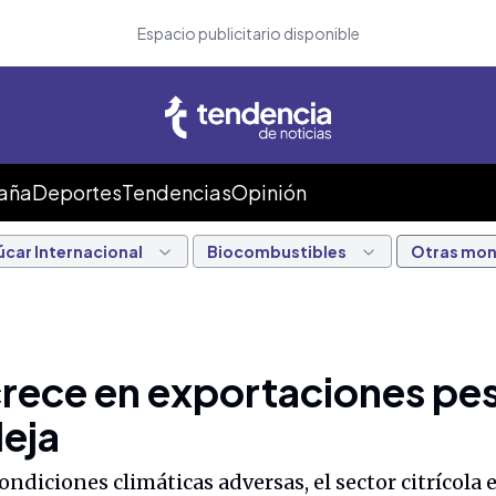
Espacio publicitario disponible
Caña
Deportes
Tendencias
Opinión
úcar Internacional
Biocombustibles
Otras mo
rece en exportaciones pes
eja
diciones climáticas adversas, el sector citrícola