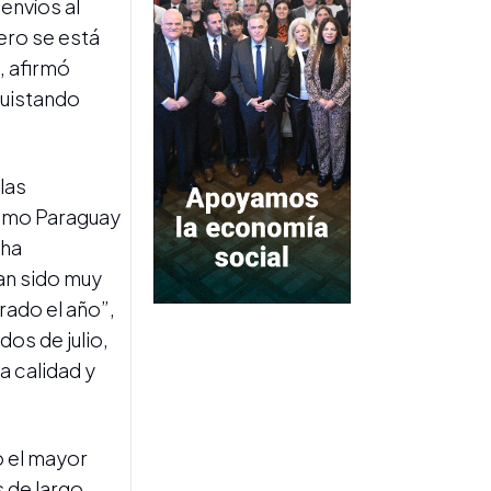
envíos al
Más tecnología para la
fiscalización: cómo
ero se está
funcionará el nuevo
, afirmó
Controlador Electrónico de
Faena
quistando
las
como Paraguay
 ha
an sido muy
CAMPAÑA 2026
rado el año”,
Con mejores indicadores de
os de julio,
calidad, la zafra tucumana
mantiene un ritmo
a calidad y
sostenido
o el mayor
 de largo