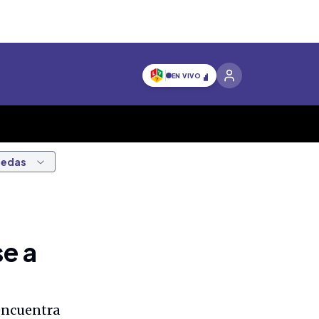
EN VIVO
nedas
e a
 encuentra