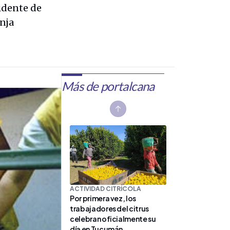
idente de
anja
Más de portalcana
Previous slide
ACTIVIDAD CITRÍCOLA
Por primera vez, los
trabajadores del citrus
celebran oficialmente su
día en Tucumán