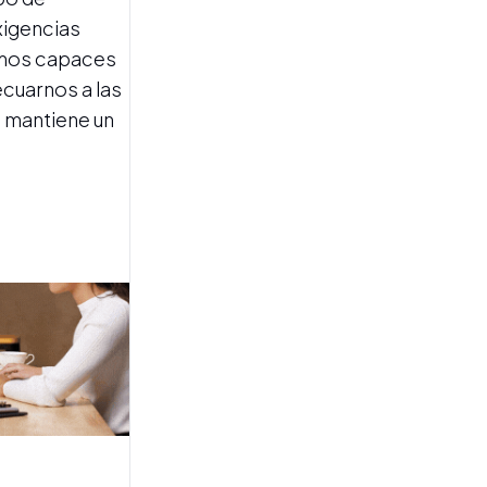
exigencias
amos capaces
OPERACIÓN EN CAMPO
ecuarnos a las
Talleres móviles y vehículos
, mantiene un
todo terreno: la estrategia
de Mercedes-Benz para
acompañar la zafra
INFORME DE CAMPAÑA
La Estación Experimental
analizó los cañaverales y
encontró una señal positiva
para la zafra