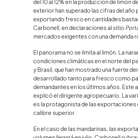
del 10 al 12% en la producción de limón 
exterior han superado las cifras del año
exportando fresco en cantidades bastant
Carbonell, en declaraciones al sitio
Porta
mercados exigentes con una demanda r
El panorama no se limita al limón. La na
condiciones climáticas en el norte del
y Brasil, que han mostrado una fuerte dem
desarrollado tanto para fresco como par
demandantes en los últimos años. Este añ
explicó el dirigente agropecuario. La va
es la protagonista de las exportaciones d
calibre superior.
En el caso de las mandarinas, las expor
volumen llegará en julio. Carbonell subr