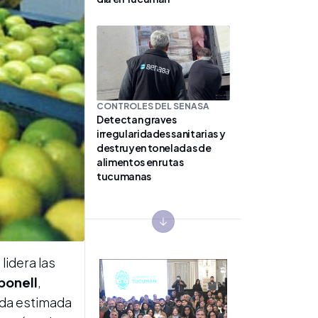
CONTROLES DEL SENASA
Detectan graves
irregularidades sanitarias y
destruyen toneladas de
alimentos en rutas
tucumanas
Next slide
lidera las
bonell
,
aída estimada
CADENA CÁRNICA