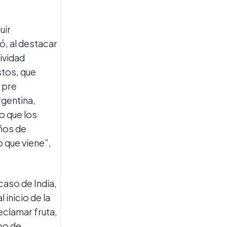
Tres referentes del agro
tucumano exponen miradas
diferentes sobre la reforma
uir
de la Ley de Tierras
ó, al destacar
ividad
stos, que
 pre
gentina,
o que los
años de
PRODUCCIÓN APÍCOLA
Argentina es potencia en
 que viene”,
miel, pero todavía tiene una
cuenta pendiente en los
mercados internacionales
caso de India,
inicio de la
clamar fruta,
po de