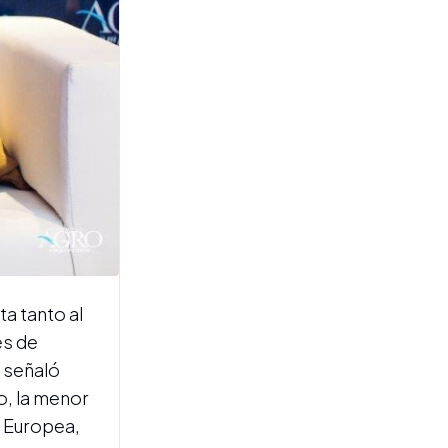
FORMACIÓN TÉCNICA
Capacitan a profesionales
para acompañar la
certificación orgánica de la
cadena apícola
ta tanto al
es de
, señaló
o, la menor
n Europea,
EL JUEVES SE DEBATIRÍA