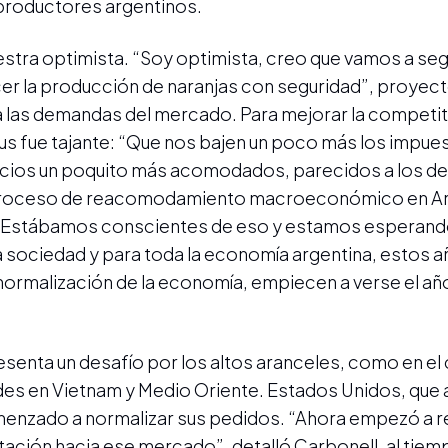
 productores argentinos.
estra optimista. “Soy optimista, creo que vamos a seg
er la producción de naranjas con seguridad”, proyect
 a las demandas del mercado. Para mejorar la competit
rus fue tajante: “Que nos bajen un poco más los impue
ecios un poquito más acomodados, parecidos a los de
proceso de reacomodamiento macroeconómico en Ar
 “Estábamos conscientes de eso y estamos esperand
a sociedad y para toda la economía argentina, estos 
rmalización de la economía, empiecen a verse el año
enta un desafío por los altos aranceles, como en el 
s en Vietnam y Medio Oriente. Estados Unidos, que al 
zado a normalizar sus pedidos. “Ahora empezó a re
tación hacia ese mercado”, detalló Carbonell, al tiem