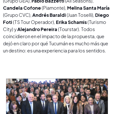
(Grupo GEA),
Pablo Bazzetti
(All Seasons),
Candela Cofone
(Piamonte),
Melina Santa María
(Grupo CVC),
Andrés Baraldi
(Juan Toselli),
Diego
Foti
(TS Tour Operador),
Erika Schamis
(Turismo
City) y
Alejandro Pereira
(Tourstar). Todos
coincidieron en el impacto de la propuesta, que
dejó en claro por qué Tucumán es mucho más que
un destino: es una experiencia para los sentidos.