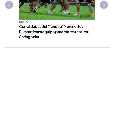
Previous slide
Next 
RUGBY
Con el debut del "Tanque" Moreno, los
VÓLEY
Pumas tienen equipo para enfrentar a los
Argentin
Springboks
Sudamer