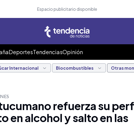
Espacio publicitario disponible
Caña
Deportes
Tendencias
Opinión
úcar Internacional
Biocombustibles
Otras mo
ONES
 tucumano refuerza su perfi
 en alcohol y salto en las