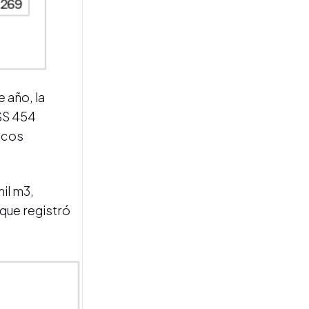
CAMPAÑA 2026
Con mejores indicadores de
calidad, la zafra tucumana
mantiene un ritmo
sostenido
 año, la
U$S 454
bicos
il m3,
 que registró
MEMORIAS DEL AZÚCAR
A 60 años del cierre de los
ingenios, un testigo directo
revive el episodio que
marcó a Tucumán