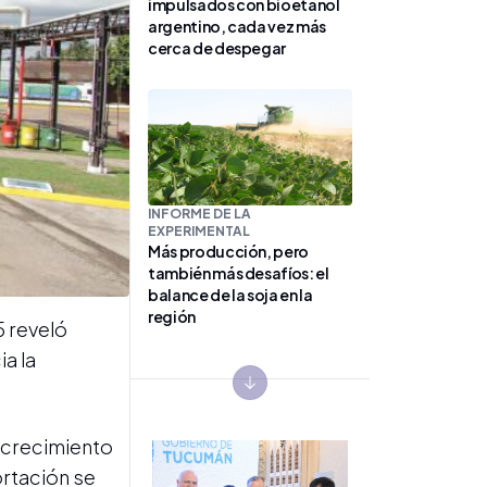
impulsados con bioetanol
argentino, cada vez más
cerca de despegar
INFORME DE LA
EXPERIMENTAL
Más producción, pero
también más desafíos: el
balance de la soja en la
región
5 reveló
ia la
Next slide
l crecimiento
ortación se