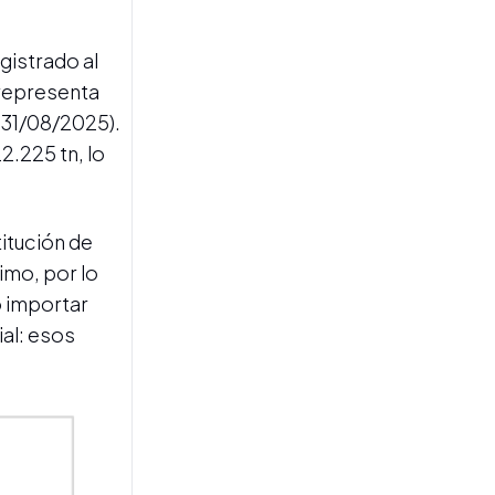
gistrado al
 representa
l 31/08/2025).
ACTIVIDAD CITRÍCOLA
Por primera vez, los
.225 tn, lo
trabajadores del citrus
celebran oficialmente su
día en Tucumán
titución de
imo, por lo
o importar
al: esos
CONTROLES DEL SENASA
Detectan graves
irregularidades sanitarias y
destruyen toneladas de