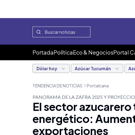
Portada
Política
Eco & Negocios
Portal 
Dólar hoy
Azúcar Tucumán
Az
TENDENCIA DE NOTICIAS
Portalcana
PANORAMA DE LA ZAFRA 2025 Y PROYECCI
El sector azucarero
energético: Aumento
exportaciones