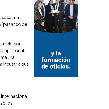
INNOVACIÓN PARA EL AGRO
Presentan un plan de acción
para recuperar suelos
asada a la
degradados en los sistemas
6% (pasando de
productivos
en relación
 superior al
tima una
a industria que
MEMORIAS DEL AZÚCAR
"No era solo una fábrica": el
impacto del cierre de los
ingenios en los pueblos
azucareros
internacional.
nzó los