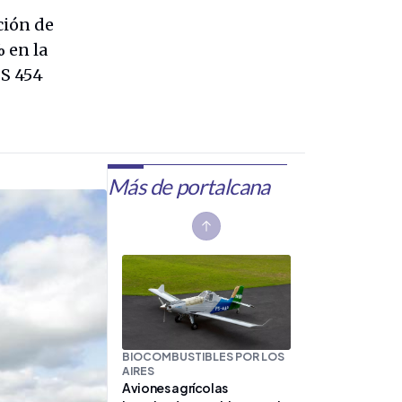
ción de
 en la
$S 454
Más de portalcana
Previous slide
BIOCOMBUSTIBLES POR LOS
AIRES
Aviones agrícolas