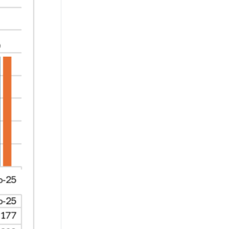
alimentos en rutas
tucumanas
CADENA CÁRNICA
Más tecnología para la
fiscalización: cómo
funcionará el nuevo
Controlador Electrónico de
Faena