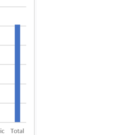
DATOS OFICIALES
Las exportaciones a Europa
registran un fuerte
crecimiento en el primer
semestre de 2026
FORMACIÓN TÉCNICA
Capacitan a profesionales
para acompañar la