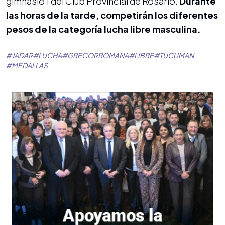
gimnasio 1 del Club Provincial de Rosario.
Durante
las horas de la tarde, competirán los diferentes
pesos de la categoría lucha libre masculina.
#
JADAR
#
LUCHA
#
GRECORROMANA
#
LIBRE
#
TUCUMAN
#
MEDALLAS