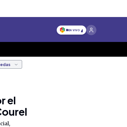
EN VIVO
nedas
r el
Courel
cial,