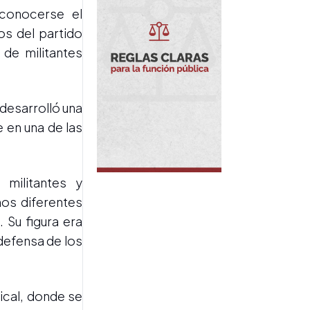
INCIDENTES FRENTE AL
 conocerse el
CONGRESO
Estiman en $468 millones
os del partido
los daños tras los incidentes
 de militantes
en la Plaza de los Dos
Congresos
 desarrolló una
e en una de las
 militantes y
CRÍTICAS AL GOBIERNO
nos diferentes
Kicillof cuestionó la
 Su figura era
represión frente al
Congreso y volvió a
defensa de los
rechazar la ley de
propiedad privada
ical, donde se