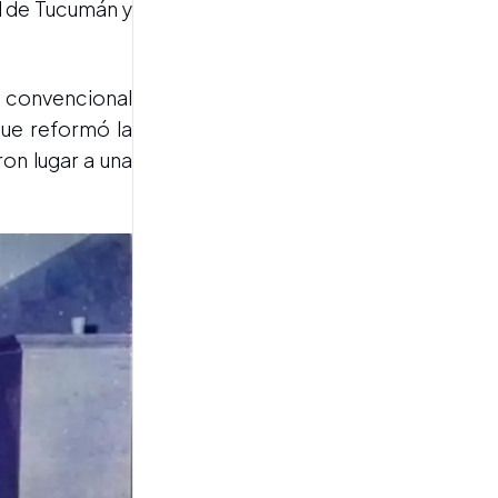
al de Tucumán y
, convencional
que reformó la
AGENDA PARLAMENTARIA
Bullrich admitió
on lugar a una
dificultades con la Ley de
Propiedad Privada y
anticipó una agenda
legislativa enfocada
también en temas sociales
DENUNCIA JUDICIAL
Denunciaron presuntas