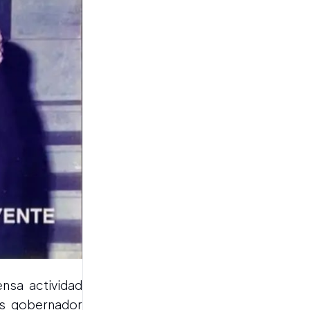
irregularidades en retiros
voluntarios del Ministerio
de Justicia y pidieron
investigar si el esquema se
replicó en el PAMI
EN EL SENADO
Ávila, sobre su voto en
contra de la ley de
propiedad privada: "La
tierra argentina se defiende
entera"
nsa actividad
es gobernador