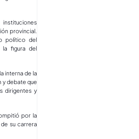
instituciones
ón provincial.
INFRAESTRUCTURA Y
 político del
RECONOCIMIENTO
la figura del
Acevedo encabezó el 18°
aniversario de los
Bomberos Voluntarios de
Yerba Buena e inauguró
a interna de la
obras en el cuartel
n y debate que
s dirigentes y
ompitió por la
de su carrera
REPERCUSIONES EN EL
SENADO