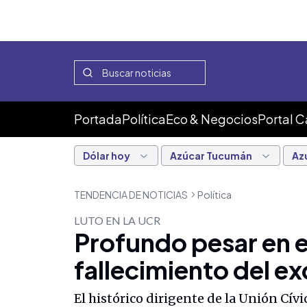
Portada
Política
Eco & Negocios
Portal 
Dólar hoy
Azúcar Tucumán
Az
TENDENCIA DE NOTICIAS
Política
LUTO EN LA UCR
Profundo pesar en e
fallecimiento del e
El histórico dirigente de la Unión Cívi