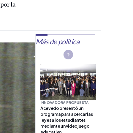
por la
Más de politica
Previous slide
INNOVADORA PROPUESTA
Acevedo presentó un
programa para acercar las
leyes a los estudiantes
mediante un videojuego
educativo