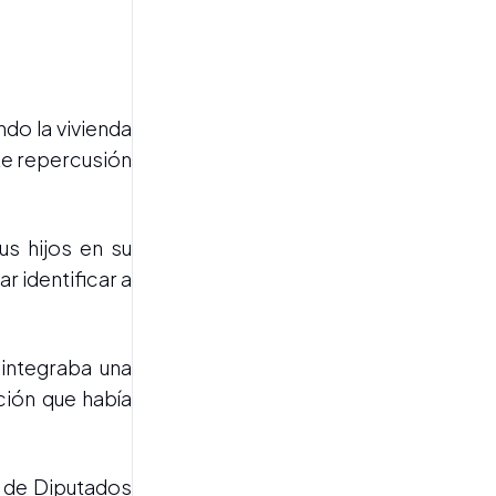
Uno por uno: así votó cada
senador la Ley de
Propiedad Privada
do la vivienda
te repercusión
us hijos en su
VICTORIA PARCIAL
r identificar a
Milei celebró la media
sanción de la Ley de
Propiedad Privada
 integraba una
ción que había
a de Diputados