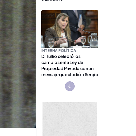
INTERNA POLÍTICA
Di Tullio celebró los
cambios en la Ley de
Propiedad Privada con un
mensaje que aludió a Sergio
Massa
Next slide