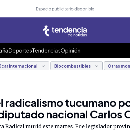
Espacio publicitario disponible
Caña
Deportes
Tendencias
Opinión
úcar Internacional
Biocombustibles
Otras mo
l radicalismo tucumano po
xdiputado nacional Carlos 
ca Radical murió este martes. Fue legislador provin