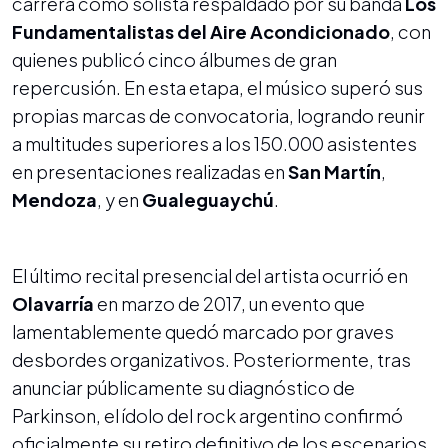
carrera como solista respaldado por su banda
Los
Fundamentalistas del Aire Acondicionado
, con
quienes publicó cinco álbumes de gran
repercusión. En esta etapa, el músico superó sus
propias marcas de convocatoria, logrando reunir
a multitudes superiores a los 150.000 asistentes
en presentaciones realizadas en
San Martín
,
Mendoza
, y en
Gualeguaychú
.
El último recital presencial del artista ocurrió en
Olavarría
en marzo de 2017, un evento que
lamentablemente quedó marcado por graves
desbordes organizativos. Posteriormente, tras
anunciar públicamente su diagnóstico de
Parkinson, el ídolo del rock argentino confirmó
oficialmente su retiro definitivo de los escenarios