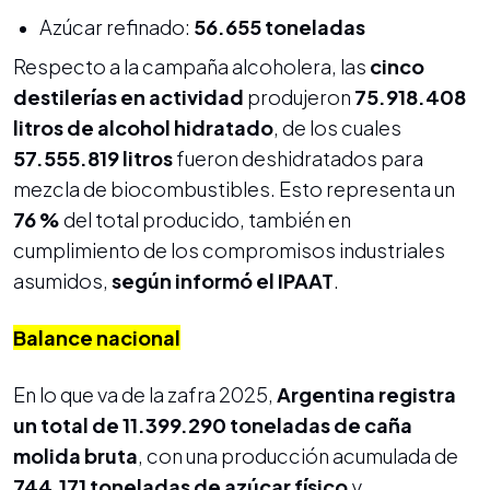
Azúcar refinado:
56.655 toneladas
Respecto a la campaña alcoholera, las
cinco
destilerías en actividad
produjeron
75.918.408
litros de alcohol hidratado
, de los cuales
57.555.819 litros
fueron deshidratados para
mezcla de biocombustibles. Esto representa un
76 %
del total producido, también en
cumplimiento de los compromisos industriales
asumidos,
según informó el IPAAT
.
Balance nacional
En lo que va de la zafra 2025,
Argentina registra
un total de 11.399.290 toneladas de caña
molida bruta
, con una producción acumulada de
744.171 toneladas de azúcar físico
y