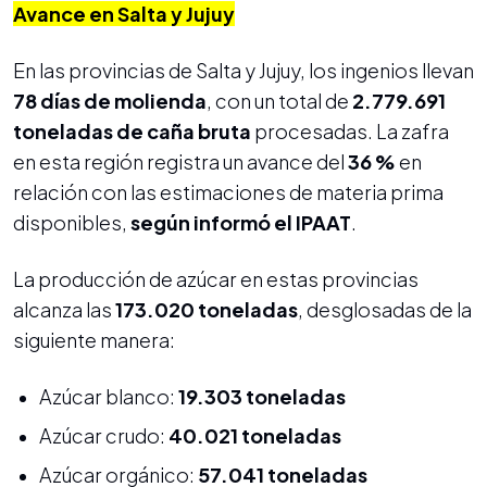
Avance en Salta y Jujuy
En las provincias de Salta y Jujuy, los ingenios llevan
78 días de molienda
, con un total de
2.779.691
toneladas de caña bruta
procesadas. La zafra
en esta región registra un avance del
36 %
en
relación con las estimaciones de materia prima
disponibles,
según informó el IPAAT
.
La producción de azúcar en estas provincias
alcanza las
173.020 toneladas
, desglosadas de la
siguiente manera:
Azúcar blanco:
19.303 toneladas
Azúcar crudo:
40.021 toneladas
Azúcar orgánico:
57.041 toneladas