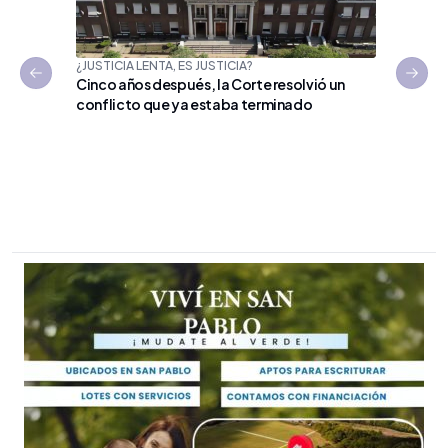
¿JUSTICIA LENTA, ES JUSTICIA?
Previous slide
Next 
Cinco años después, la Corte resolvió un
conflicto que ya estaba terminado
ESCÁNDAL
Facundo
sociales
su dete