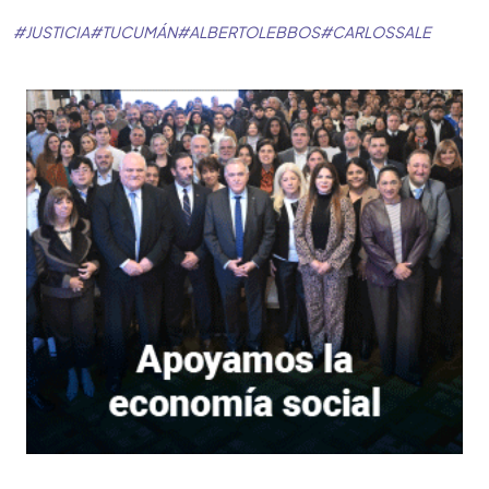
#
JUSTICIA
#
TUCUMÁN
#
ALBERTOLEBBOS
#
CARLOSSALE