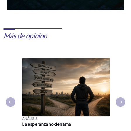
Más de opinion
Previous slide
Next 
ANÁLISIS
La esperanza no derrama
LA SEMAN