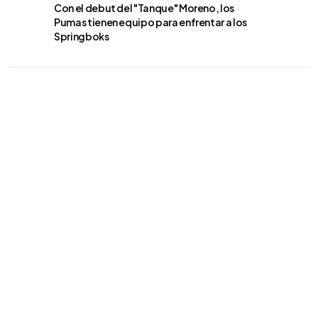
Con el debut del "Tanque" Moreno, los
VÓLEY
Pumas tienen equipo para enfrentar a los
Argentin
Springboks
Sudamer