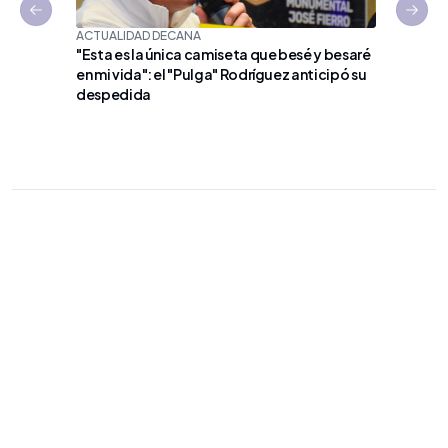
Previous slide
Next 
ACTUALIDAD DECANA
"Esta es la única camiseta que besé y besaré
en mi vida": el "Pulga" Rodríguez anticipó su
VÓLEY
despedida
Argentin
de la C