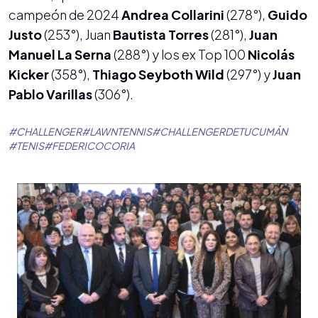
campeón de 2024
Andrea Collarini
(278°),
Guido
Justo
(253°), Juan
Bautista Torres
(281°),
Juan
Manuel La Serna
(288°) y los ex Top 100
Nicolás
Kicker
(358°),
Thiago Seyboth Wild
(297°) y
Juan
Pablo Varillas
(306°).
#
CHALLENGER
#
LAWNTENNIS
#
CHALLENGERDETUCUMÁN
#
TENIS
#
FEDERICOCORIA