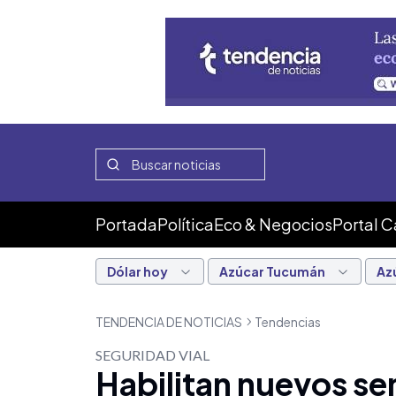
Portada
Política
Eco & Negocios
Portal 
Dólar hoy
Azúcar Tucumán
Az
TENDENCIA DE NOTICIAS
Tendencias
SEGURIDAD VIAL
Habilitan nuevos s