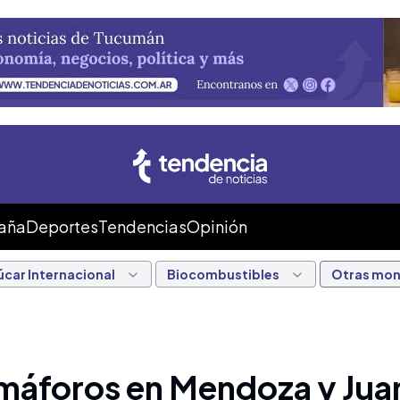
Caña
Deportes
Tendencias
Opinión
úcar Internacional
Biocombustibles
Otras mo
emáforos en Mendoza y Jua