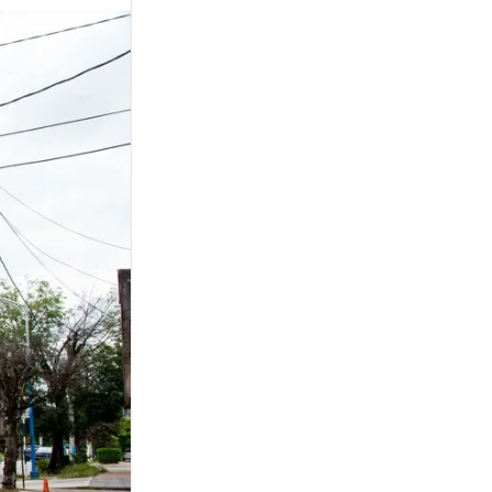
DESCARGO
Candela Arizaga habló tras
el incidente con Facundo
Moyano y aseguró tener
errores como cualquiera
VENEZUELA
El gobierno venezolano
financiará hasta el ochenta
por ciento de las viviendas