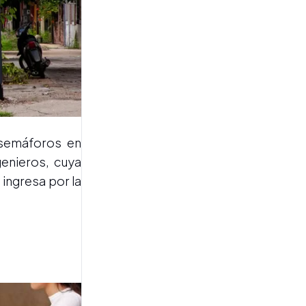
TRADICIÓN EN TUCUMÁN
La provincia se convierte en
sede del cuadragésimo
sexto congreso
internacional de folclore
 semáforos en
genieros, cuya
 ingresa por la
SOLIDARIDAD
De una pasión por los autos
a una cruzada solidaria: la
historia del tucumano que