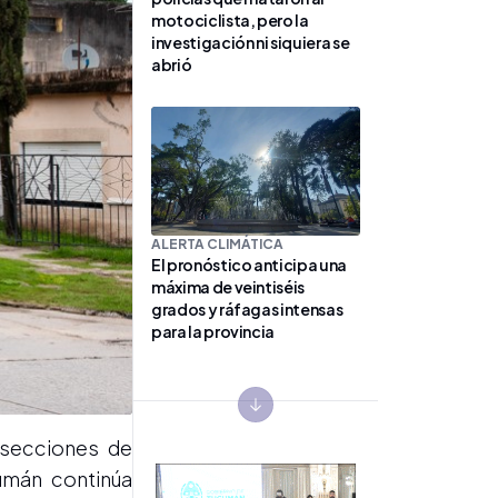
motociclista, pero la
investigación ni siquiera se
abrió
ALERTA CLIMÁTICA
El pronóstico anticipa una
máxima de veintiséis
grados y ráfagas intensas
para la provincia
Next slide
rsecciones de
umán continúa