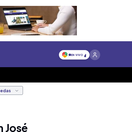
EN VIVO
nedas
n José