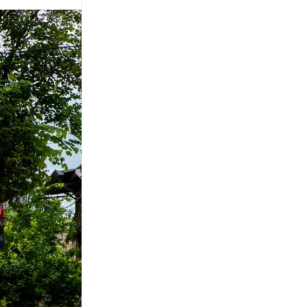
FUERA DE REGLA
Restablecieron el agua y la
luz en Monteagudo 120,
pero el gas seguirá cortado
por la falta del Final de Obra
GIRO EN INVESTIGACIÓN
Femicidio de Mailén
Antonich: la Justicia avanza
con una nueva hipótesis
sobre el entorno familiar