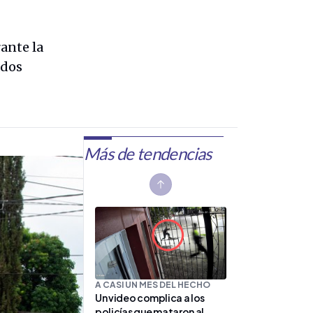
ante la
ados
Más de tendencias
Previous slide
A CASI UN MES DEL HECHO
Un video complica a los
policías que mataron al