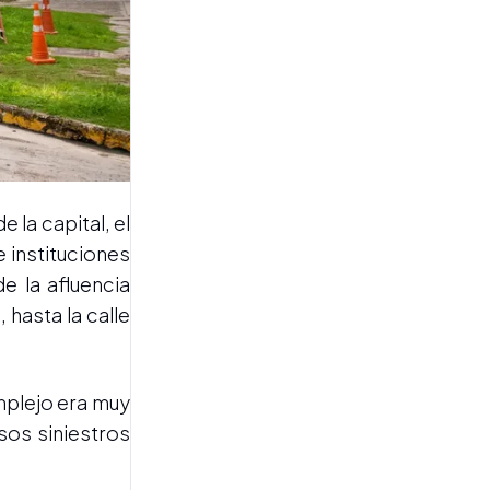
para los damnificados por
los sismos
 la capital, el
TENSIÓN EN EL JUICIO
 instituciones
El sobreviviente del crimen
e la afluencia
de Alejandra Benitez quedó
al borde del falso
hasta la calle
testimonio
omplejo era muy
sos siniestros