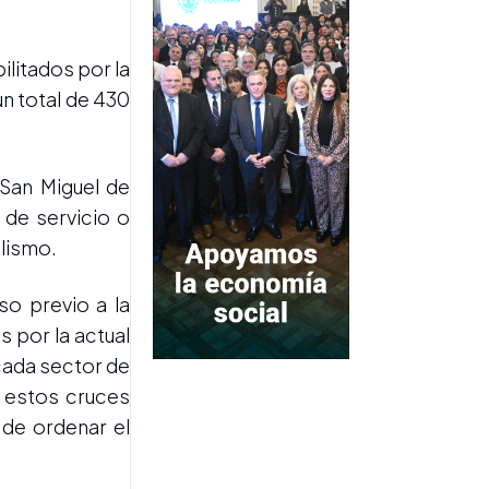
CONTROL FRONTERIZO
Retuvieron una Ford Ranger
litados por la
con pedido de secuestro en
n total de 430
el Puesto Fronterizo Cabo
Vallejo
 San Miguel de
de servicio o
alismo.
o previo a la
PALERMO
 por la actual
Rosalía visitó una parrilla
 cada sector de
porteña y saludó a sus
s estos cruces
seguidores antes de su
cuarto recital
 de ordenar el