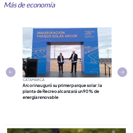
Más de economía
Previous slide
Next 
CATAMARCA
Arcor inauguró su primer parque solar: la
planta de Recreo alcanzará un 90 % de
EN VÍSPE
energía renovable
La indus
estrateg
universo