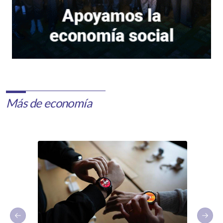
Más de economía
Previous slide
Next 