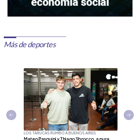
Más de deportes
Previous slide
Next 
LOS TARUCAS RUMBO A BUENOS AIRES
Mateo Pasquini y Thiago Sbrocco, a pura