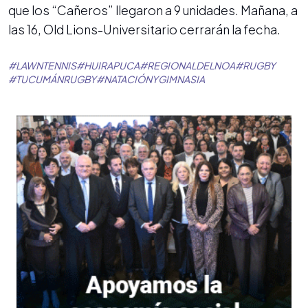
que los “Cañeros” llegaron a 9 unidades. Mañana, a
las 16, Old Lions-Universitario cerrarán la fecha.
#
LAWNTENNIS
#
HUIRAPUCA
#
REGIONALDELNOA
#
RUGBY
#
TUCUMÁNRUGBY
#
NATACIÓNYGIMNASIA