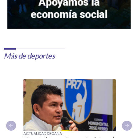
Más de deportes
Previous slide
Next 
ACTUALIDAD DECANA