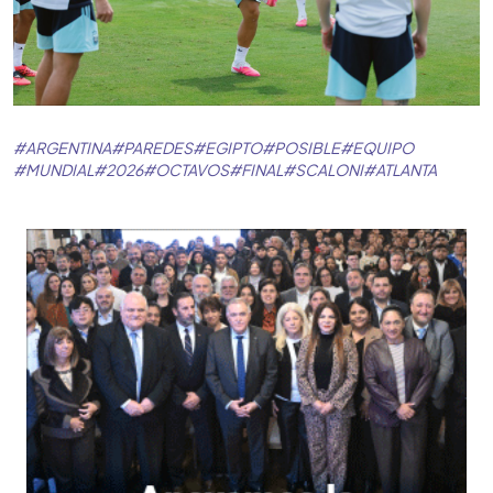
#
ARGENTINA
#
PAREDES
#
EGIPTO
#
POSIBLE
#
EQUIPO
#
MUNDIAL
#
2026
#
OCTAVOS
#
FINAL
#
SCALONI
#
ATLANTA