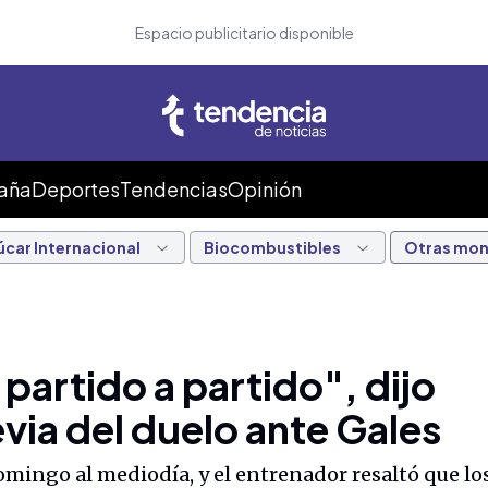
Espacio publicitario disponible
Caña
Deportes
Tendencias
Opinión
úcar Internacional
Biocombustibles
Otras mo
artido a partido", dijo
via del duelo ante Gales
mingo al mediodía, y el entrenador resaltó que lo