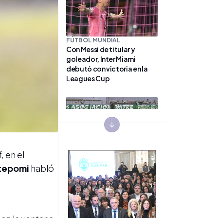
FÚTBOL MUNDIAL
Con Messi de titular y
goleador, Inter Miami
debutó con victoria en la
Leagues Cup
Next slide
, en el
BÁSQUET
Miguel Acevedo recorrió
ntepomi
habló
Asociación Mitre y ponderó
el trabajo de los clubes de
barrio