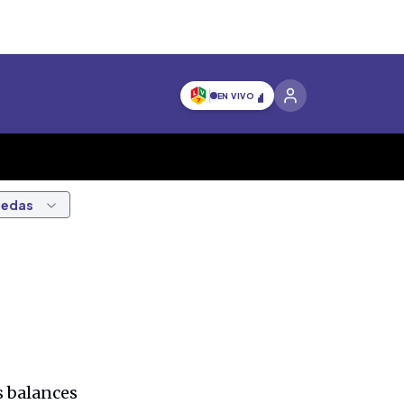
EN VIVO
nedas
s balances