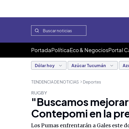
Portada
Política
Eco & Negocios
Portal 
Dólar hoy
Azúcar Tucumán
Az
TENDENCIA DE NOTICIAS
Deportes
RUGBY
"Buscamos mejorar p
Contepomi en la pre
Los Pumas enfrentarán a Gales este do