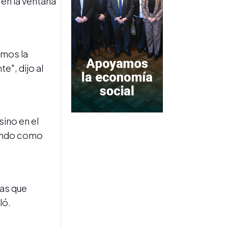
 en la ventana
emos la
e", dijo al
FÚTBOL ARGENTINO
Boca venció 1-0 a
Estudiantes y sumó su
primer triunfo en el Clausura
ino en el
iendo como
as que
CICLISMO
ló.
La Triple Monte Bello
convocó a una multitud en
Aguilares