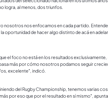
sultados del seleccionado nacional en los últimos años
 logra, al menos, dos triunfos.
ero nosotros nos enfocamos en cada partido. Entend
la oportunidad de hacer algo distinto de acá en adelant
 el foco no está en los resultados exclusivamente, s
s pasa más por cómo nosotros podamos seguir crec
nfos, excelente", indicó.
viniendo del Rugby Championship, tenemos varias cos
más por eso que por el resultado en sí mismo", apunta