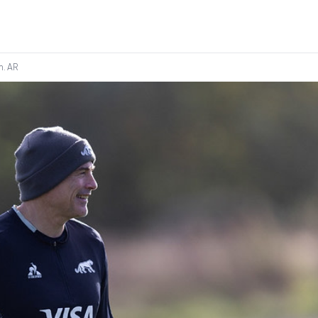
m.
AR