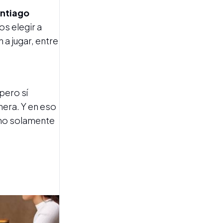
ntiago
s elegir a
a jugar, entre
LOS TARUCAS RUMBO A
pero sí
BUENOS AIRES
nera. Y en eso
Mateo Pasquini y Thiago
Sbrocco, a pura sonrisa
 no solamente
antes de viajar a la
concentración de
Argentina XV: "Es un
orgullo"