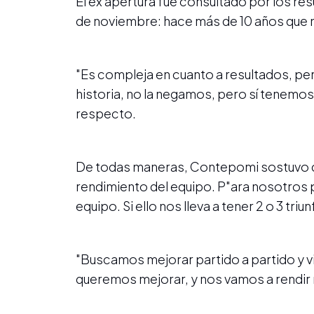
El ex apertura fue consultado por los re
de noviembre: hace más de 10 años que no
"Es compleja en cuanto a resultados, p
historia, no la negamos, pero sí tenemos 
respecto.
De todas maneras, Contepomi sostuvo que
rendimiento del equipo. P"ara nosotro
equipo. Si ello nos lleva a tener 2 o 3 triu
"Buscamos mejorar partido a partido y 
queremos mejorar, y nos vamos a rendir 